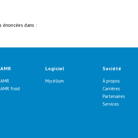
s énoncées dans :
AMR
Logiciel
Société
AMR
Mycélium
À propos
AMR froid
Carrières
Partenaires
Services